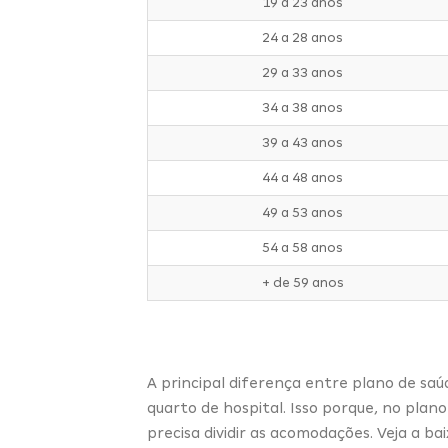
19 a 23 anos
24 a 28 anos
29 a 33 anos
34 a 38 anos
39 a 43 anos
44 a 48 anos
49 a 53 anos
54 a 58 anos
+ de 59 anos
A principal diferença entre plano de sa
quarto de hospital
. Isso porque, no pl
precisa dividir as acomodações. Veja a ba