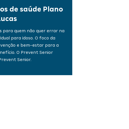
os de saúde Plano
Lucas
is para quem não quer errar na
idual
para idoso. O foco da
venção e bem-estar para a
efício. O Prevent Senior
Prevent Senior.