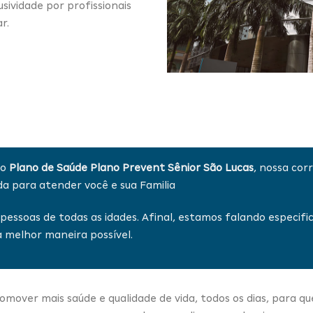
ividade por profissionais
r.
 o
Plano de Saúde Plano Prevent Sênior São Lucas
, nossa cor
a para atender você e sua Familia
pessoas de todas as idades. Afinal, estamos falando especi
a melhor maneira possível.
over mais saúde e qualidade de vida, todos os dias, para qu