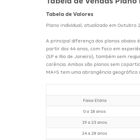
Tabela de Vendas Plano
Tabela de Valores
Plano Individual, atualizado em Outubro 
A principal diferença dos planos abaixo 
partir dos 44 anos, com foco em experiê
(SP e Rio de Janeiro), também sem reaju
carência. Ambos são planos sem copartic
MA+S tem uma abrangência geográfica m
Faixa Etária
0 a 18 anos
19 a 23 anos
24 a 28 anos