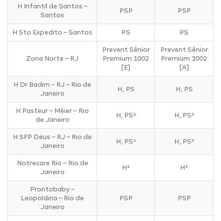
H Infantil de Santos –
PSP
PSP
Santos
H Sto Expedito – Santos
PS
PS
Prevent Sênior
Prevent Sênior
Zona Norte – RJ
Premium 1002
Premium 1002
[E]
[A]
H Dr Badim – RJ – Rio de
H, PS
H, PS
Janeiro
H Pasteur – Méier – Rio
H, PS¹
H, PS¹
de Janeiro
H SFP Deus – RJ – Rio de
H, PS¹
H, PS¹
Janeiro
Notrecare Rio – Rio de
H¹
H¹
Janeiro
Prontobaby –
Leopoldina – Rio de
PSP
PSP
Janeiro