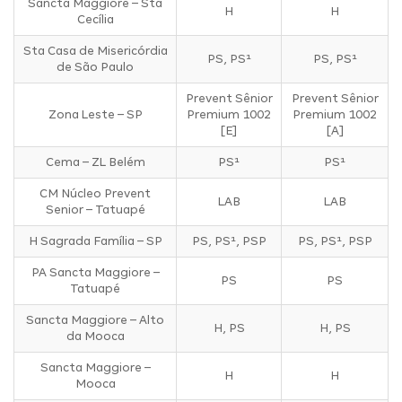
Sancta Maggiore – Sta
H
H
Cecília
Sta Casa de Misericórdia
PS, PS¹
PS, PS¹
de São Paulo
Prevent Sênior
Prevent Sênior
Zona Leste – SP
Premium 1002
Premium 1002
[E]
[A]
Cema – ZL Belém
PS¹
PS¹
CM Núcleo Prevent
LAB
LAB
Senior – Tatuapé
H Sagrada Família – SP
PS, PS¹, PSP
PS, PS¹, PSP
PA Sancta Maggiore –
PS
PS
Tatuapé
Sancta Maggiore – Alto
H, PS
H, PS
da Mooca
Sancta Maggiore –
H
H
Mooca