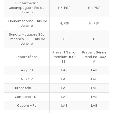
H Intermédica
Jacarepaguá – Rio de
H¹, PSP
H¹, PSP
Janeiro
H Panamericano – Rio de
H, PS¹
H, PS¹
Janeiro
Sancta Maggiore São
Francisco – RJ – Rio de
H
H
Janeiro
Prevent Sênior
Prevent Sênior
Laboratórios
Premium 1002
Premium 1002
[E]
[A]
A+ / RJ
LAB
LAB
A+ / SP
LAB
LAB
Bronstein – RJ
LAB
LAB
Campana – SP
LAB
LAB
Cepem – RJ
LAB
LAB