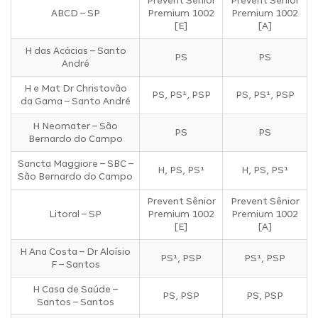
Prevent Sênior
Prevent Sênior
ABCD – SP
Premium 1002
Premium 1002
[E]
[A]
H das Acácias – Santo
PS
PS
André
H e Mat Dr Christovão
PS, PS¹, PSP
PS, PS¹, PSP
da Gama – Santo André
H Neomater – São
PS
PS
Bernardo do Campo
Sancta Maggiore – SBC –
H, PS, PS¹
H, PS, PS¹
São Bernardo do Campo
Prevent Sênior
Prevent Sênior
Litoral – SP
Premium 1002
Premium 1002
[E]
[A]
H Ana Costa – Dr Aloísio
PS¹, PSP
PS¹, PSP
F – Santos
H Casa de Saúde –
PS, PSP
PS, PSP
Santos – Santos