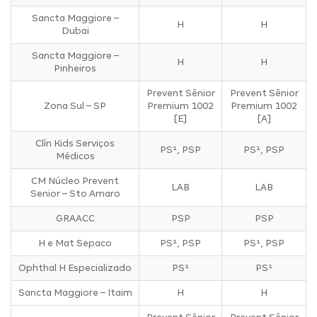
Sancta Maggiore –
H
H
Dubai
Sancta Maggiore –
H
H
Pinheiros
Prevent Sênior
Prevent Sênior
Zona Sul – SP
Premium 1002
Premium 1002
[E]
[A]
Clín Kids Serviços
PS¹, PSP
PS¹, PSP
Médicos
CM Núcleo Prevent
LAB
LAB
Senior – Sto Amaro
GRAACC
PSP
PSP
H e Mat Sepaco
PS¹, PSP
PS¹, PSP
Ophthal H Especializado
PS¹
PS¹
Sancta Maggiore – Itaim
H
H