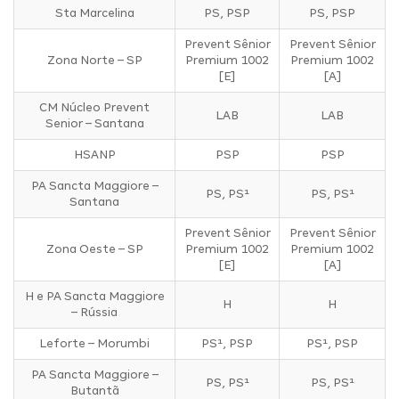
Sta Marcelina
PS, PSP
PS, PSP
Prevent Sênior
Prevent Sênior
Zona Norte – SP
Premium 1002
Premium 1002
[E]
[A]
CM Núcleo Prevent
LAB
LAB
Senior – Santana
HSANP
PSP
PSP
PA Sancta Maggiore –
PS, PS¹
PS, PS¹
Santana
Prevent Sênior
Prevent Sênior
Zona Oeste – SP
Premium 1002
Premium 1002
[E]
[A]
H e PA Sancta Maggiore
H
H
– Rússia
Leforte – Morumbi
PS¹, PSP
PS¹, PSP
PA Sancta Maggiore –
PS, PS¹
PS, PS¹
Butantã