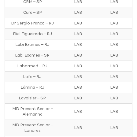
CRM – SP
LAB
LAB
Cura – SP
LAB
LAB
Dr Sergio Franco – RJ
LAB
LAB
Eliel Figueiredo – RJ
LAB
LAB
Labi Exames – RJ
LAB
LAB
Labi Exames – SP
LAB
LAB
Labormed – RJ
LAB
LAB
Lafe – RJ
LAB
LAB
Lâmina – RJ
LAB
LAB
Lavoisier – SP
LAB
LAB
MD Prevent Senior –
LAB
LAB
Alemanha
MD Prevent Senior –
LAB
LAB
Londres