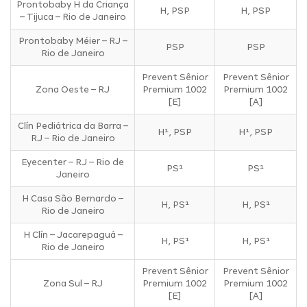
Prontobaby H da Criança
H, PSP
H, PSP
– Tijuca – Rio de Janeiro
Prontobaby Méier – RJ –
PSP
PSP
Rio de Janeiro
Prevent Sênior
Prevent Sênior
Zona Oeste – RJ
Premium 1002
Premium 1002
[E]
[A]
Clín Pediátrica da Barra –
H¹, PSP
H¹, PSP
RJ – Rio de Janeiro
Eyecenter – RJ – Rio de
PS¹
PS¹
Janeiro
H Casa São Bernardo –
H, PS¹
H, PS¹
Rio de Janeiro
H Clín – Jacarepaguá –
H, PS¹
H, PS¹
Rio de Janeiro
Prevent Sênior
Prevent Sênior
Zona Sul – RJ
Premium 1002
Premium 1002
[E]
[A]