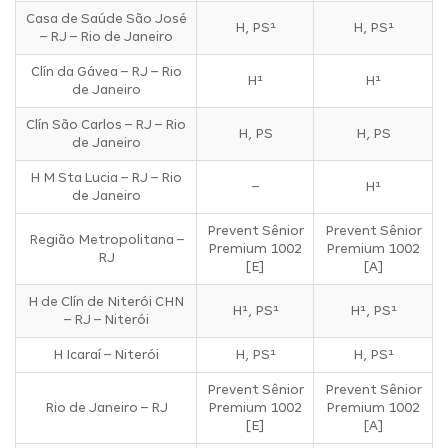
Casa de Saúde São José
H, PS¹
H, PS¹
– RJ – Rio de Janeiro
Clín da Gávea – RJ – Rio
H¹
H¹
de Janeiro
Clín São Carlos – RJ – Rio
H, PS
H, PS
de Janeiro
H M Sta Lucia – RJ – Rio
–
H¹
de Janeiro
Prevent Sênior
Prevent Sênior
Região Metropolitana –
Premium 1002
Premium 1002
RJ
[E]
[A]
H de Clín de Niterói CHN
H¹, PS¹
H¹, PS¹
– RJ – Niterói
H Icaraí – Niterói
H, PS¹
H, PS¹
Prevent Sênior
Prevent Sênior
Rio de Janeiro – RJ
Premium 1002
Premium 1002
[E]
[A]