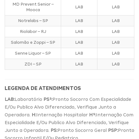
MD Prevent Senior –
LAB
LAB
Mooca
Notrelabs – SP
LAB
LAB
Riolabor – RJ
LAB
LAB
Salomão e Zoppi – SP
LAB
LAB
Senne Liquor – SP
LAB
LAB
ZDI – SP
LAB
LAB
LEGENDA DE ATENDIMENTOS
LAB:
Laboratório
PS¹:
Pronto Socorro Com Especialidade
E/Ou Publico Alvo Diferenciado, Verifique Junto a
Operadora.
H:
Internação Hospitalar
H¹:
Internação Com
Especialidade E/Ou Publico Alvo Diferenciado, Verifique
Junto a Operadora.
PS:
Pronto Socorro Geral
PSP:
Pronto
Socorro Infantil E/Ou Pediatrico.