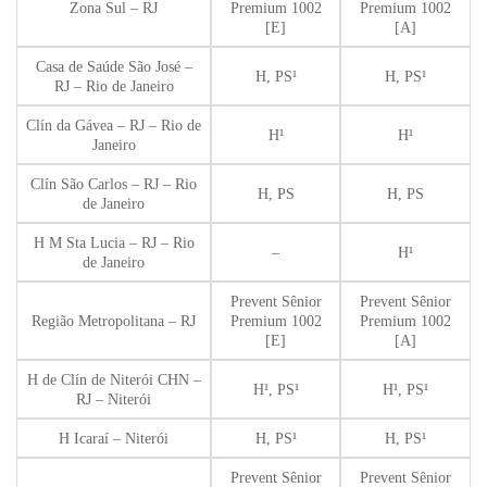
Zona Sul – RJ
Premium 1002
Premium 1002
[E]
[A]
Casa de Saúde São José –
H, PS¹
H, PS¹
RJ – Rio de Janeiro
Clín da Gávea – RJ – Rio de
H¹
H¹
Janeiro
Clín São Carlos – RJ – Rio
H, PS
H, PS
de Janeiro
H M Sta Lucia – RJ – Rio
–
H¹
de Janeiro
Prevent Sênior
Prevent Sênior
Região Metropolitana – RJ
Premium 1002
Premium 1002
[E]
[A]
H de Clín de Niterói CHN –
H¹, PS¹
H¹, PS¹
RJ – Niterói
H Icaraí – Niterói
H, PS¹
H, PS¹
Prevent Sênior
Prevent Sênior