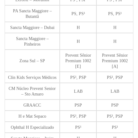
PA Sancta Maggiore –
PS, PS¹
PS, PS¹
Butantã
Sancta Maggiore – Dubai
H
H
Sancta Maggiore –
H
H
Pinheiros
Prevent Sênior
Prevent Sênior
Zona Sul – SP
Premium 1002
Premium 1002
[E]
[A]
Clín Kids Serviços Médicos
PS¹, PSP
PS¹, PSP
CM Núcleo Prevent Senior
LAB
LAB
– Sto Amaro
GRAACC
PSP
PSP
H e Mat Sepaco
PS¹, PSP
PS¹, PSP
Ophthal H Especializado
PS¹
PS¹