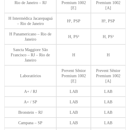
Rio de Janeiro – RJ
Premium 1002
Premium 1002
[E]
[A]
H Intermédica Jacarepaguá
H¹, PSP
H¹, PSP
– Rio de Janeiro
H Panamericano – Rio de
H, PS¹
H, PS¹
Janeiro
Sancta Maggiore São
Francisco – RJ – Rio de
H
H
Janeiro
Prevent Sênior
Prevent Sênior
Laboratórios
Premium 1002
Premium 1002
[E]
[A]
A+ / RJ
LAB
LAB
A+ / SP
LAB
LAB
Bronstein – RJ
LAB
LAB
Campana – SP
LAB
LAB