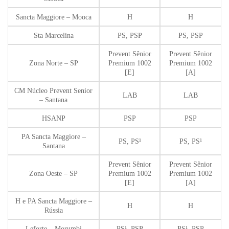
Sancta Maggiore – Mooca
H
H
Sta Marcelina
PS, PSP
PS, PSP
Prevent Sênior
Prevent Sênior
Zona Norte – SP
Premium 1002
Premium 1002
[E]
[A]
CM Núcleo Prevent Senior
LAB
LAB
– Santana
HSANP
PSP
PSP
PA Sancta Maggiore –
PS, PS¹
PS, PS¹
Santana
Prevent Sênior
Prevent Sênior
Zona Oeste – SP
Premium 1002
Premium 1002
[E]
[A]
H e PA Sancta Maggiore –
H
H
Rússia
Leforte – Morumbi
PS¹, PSP
PS¹, PSP