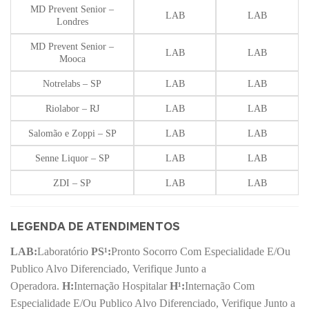
MD Prevent Senior –
LAB
LAB
Londres
MD Prevent Senior –
LAB
LAB
Mooca
Notrelabs – SP
LAB
LAB
Riolabor – RJ
LAB
LAB
Salomão e Zoppi – SP
LAB
LAB
Senne Liquor – SP
LAB
LAB
ZDI – SP
LAB
LAB
LEGENDA DE ATENDIMENTOS
LAB:
Laboratório
PS¹:
Pronto Socorro Com Especialidade E/Ou
Publico Alvo Diferenciado, Verifique Junto a
Operadora.
H:
Internação Hospitalar
H¹:
Internação Com
Especialidade E/Ou Publico Alvo Diferenciado, Verifique Junto a