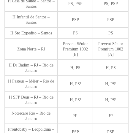
H Casa de Saúde – Santos –
PS, PSP
PS, PSP
Santos
H Infantil de Santos –
PSP
PSP
Santos
H Sto Expedito – Santos
PS
PS
Prevent Sênior
Prevent Sênior
Zona Norte – RJ
Premium 1002
Premium 1002
[E]
[A]
H Dr Badim – RJ – Rio de
H, PS
H, PS
Janeiro
H Pasteur – Méier – Rio de
H, PS¹
H, PS¹
Janeiro
H SFP Deus – RJ – Rio de
H, PS¹
H, PS¹
Janeiro
Notrecare Rio – Rio de
H¹
H¹
Janeiro
Prontobaby – Leopoldina –
PSP
PSP