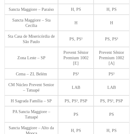
Sancta Maggiore – Paraíso
H, PS
H, PS
Sancta Maggiore – Sta
H
H
Cecília
Sta Casa de Misericórdia de
PS, PS¹
PS, PS¹
São Paulo
Prevent Sênior
Prevent Sênior
Zona Leste – SP
Premium 1002
Premium 1002
[E]
[A]
Cema – ZL Belém
PS¹
PS¹
CM Núcleo Prevent Senior
LAB
LAB
– Tatuapé
H Sagrada Família – SP
PS, PS¹, PSP
PS, PS¹, PSP
PA Sancta Maggiore –
PS
PS
Tatuapé
Sancta Maggiore – Alto da
H, PS
H, PS
Mooca