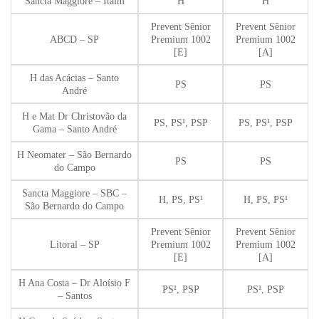
Sancta Maggiore – Itaim
H
H
Prevent Sênior
Prevent Sênior
ABCD – SP
Premium 1002
Premium 1002
[E]
[A]
H das Acácias – Santo
PS
PS
André
H e Mat Dr Christovão da
PS, PS¹, PSP
PS, PS¹, PSP
Gama – Santo André
H Neomater – São Bernardo
PS
PS
do Campo
Sancta Maggiore – SBC –
H, PS, PS¹
H, PS, PS¹
São Bernardo do Campo
Prevent Sênior
Prevent Sênior
Litoral – SP
Premium 1002
Premium 1002
[E]
[A]
H Ana Costa – Dr Aloísio F
PS¹, PSP
PS¹, PSP
– Santos