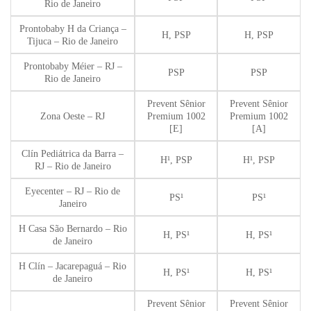
Rio de Janeiro
Prontobaby H da Criança –
H, PSP
H, PSP
Tijuca – Rio de Janeiro
Prontobaby Méier – RJ –
PSP
PSP
Rio de Janeiro
Prevent Sênior
Prevent Sênior
Zona Oeste – RJ
Premium 1002
Premium 1002
[E]
[A]
Clín Pediátrica da Barra –
H¹, PSP
H¹, PSP
RJ – Rio de Janeiro
Eyecenter – RJ – Rio de
PS¹
PS¹
Janeiro
H Casa São Bernardo – Rio
H, PS¹
H, PS¹
de Janeiro
H Clín – Jacarepaguá – Rio
H, PS¹
H, PS¹
de Janeiro
Prevent Sênior
Prevent Sênior