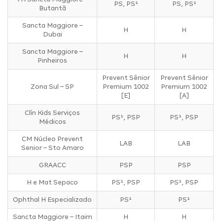
PS, PS¹
PS, PS¹
Butantã
Sancta Maggiore –
H
H
Dubai
Sancta Maggiore –
H
H
Pinheiros
Prevent Sênior
Prevent Sênior
Zona Sul – SP
Premium 1002
Premium 1002
[E]
[A]
Clín Kids Serviços
PS¹, PSP
PS¹, PSP
Médicos
CM Núcleo Prevent
LAB
LAB
Senior – Sto Amaro
GRAACC
PSP
PSP
H e Mat Sepaco
PS¹, PSP
PS¹, PSP
Ophthal H Especializado
PS¹
PS¹
Sancta Maggiore – Itaim
H
H