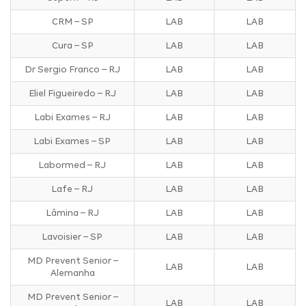
CRM – SP
LAB
LAB
Cura – SP
LAB
LAB
Dr Sergio Franco – RJ
LAB
LAB
Eliel Figueiredo – RJ
LAB
LAB
Labi Exames – RJ
LAB
LAB
Labi Exames – SP
LAB
LAB
Labormed – RJ
LAB
LAB
Lafe – RJ
LAB
LAB
Lâmina – RJ
LAB
LAB
Lavoisier – SP
LAB
LAB
MD Prevent Senior –
LAB
LAB
Alemanha
MD Prevent Senior –
LAB
LAB