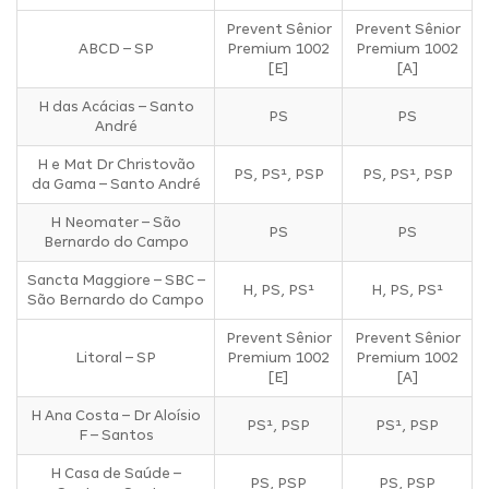
Prevent Sênior
Prevent Sênior
ABCD – SP
Premium 1002
Premium 1002
[E]
[A]
H das Acácias – Santo
PS
PS
André
H e Mat Dr Christovão
PS, PS¹, PSP
PS, PS¹, PSP
da Gama – Santo André
H Neomater – São
PS
PS
Bernardo do Campo
Sancta Maggiore – SBC –
H, PS, PS¹
H, PS, PS¹
São Bernardo do Campo
Prevent Sênior
Prevent Sênior
Litoral – SP
Premium 1002
Premium 1002
[E]
[A]
H Ana Costa – Dr Aloísio
PS¹, PSP
PS¹, PSP
F – Santos
H Casa de Saúde –
PS, PSP
PS, PSP