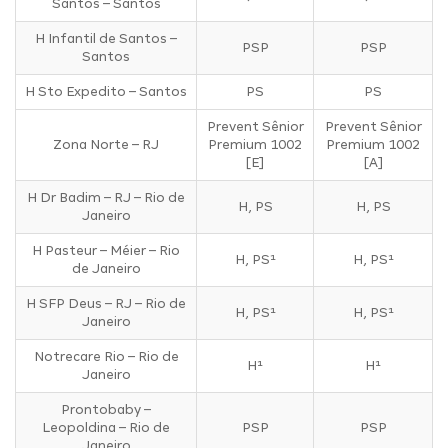
Santos – Santos
H Infantil de Santos –
PSP
PSP
Santos
H Sto Expedito – Santos
PS
PS
Prevent Sênior
Prevent Sênior
Zona Norte – RJ
Premium 1002
Premium 1002
[E]
[A]
H Dr Badim – RJ – Rio de
H, PS
H, PS
Janeiro
H Pasteur – Méier – Rio
H, PS¹
H, PS¹
de Janeiro
H SFP Deus – RJ – Rio de
H, PS¹
H, PS¹
Janeiro
Notrecare Rio – Rio de
H¹
H¹
Janeiro
Prontobaby –
Leopoldina – Rio de
PSP
PSP
Janeiro