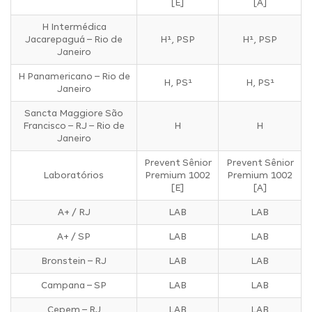
[E]
[A]
H Intermédica
Jacarepaguá – Rio de
H¹, PSP
H¹, PSP
Janeiro
H Panamericano – Rio de
H, PS¹
H, PS¹
Janeiro
Sancta Maggiore São
Francisco – RJ – Rio de
H
H
Janeiro
Prevent Sênior
Prevent Sênior
Laboratórios
Premium 1002
Premium 1002
[E]
[A]
A+ / RJ
LAB
LAB
A+ / SP
LAB
LAB
Bronstein – RJ
LAB
LAB
Campana – SP
LAB
LAB
Cepem – RJ
LAB
LAB