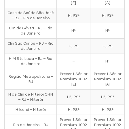
[E]
[A]
Casa de Saúde São José
H, PS¹
H, PS¹
– RJ – Rio de Janeiro
Clín da Gávea – RJ – Rio
H¹
H¹
de Janeiro
Clín São Carlos – RJ – Rio
H, PS
H, PS
de Janeiro
H M Sta Lucia – RJ – Rio
–
H¹
de Janeiro
Prevent Sênior
Prevent Sênior
Região Metropolitana –
Premium 1002
Premium 1002
RJ
[E]
[A]
H de Clín de Niterói CHN
H¹, PS¹
H¹, PS¹
– RJ – Niterói
H Icaraí – Niterói
H, PS¹
H, PS¹
Prevent Sênior
Prevent Sênior
Rio de Janeiro – RJ
Premium 1002
Premium 1002