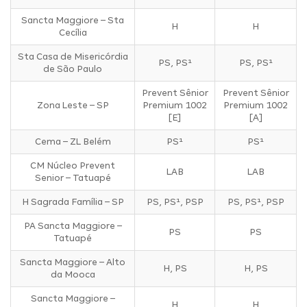
Sancta Maggiore – Sta
H
H
Cecília
Sta Casa de Misericórdia
PS, PS¹
PS, PS¹
de São Paulo
Prevent Sênior
Prevent Sênior
Zona Leste – SP
Premium 1002
Premium 1002
[E]
[A]
Cema – ZL Belém
PS¹
PS¹
CM Núcleo Prevent
LAB
LAB
Senior – Tatuapé
H Sagrada Família – SP
PS, PS¹, PSP
PS, PS¹, PSP
PA Sancta Maggiore –
PS
PS
Tatuapé
Sancta Maggiore – Alto
H, PS
H, PS
da Mooca
Sancta Maggiore –
H
H