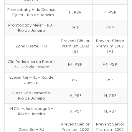
Prontobaby H da Criança
H, PSP
H, PSP
– Tijuca – Rio de Janeiro
Prontobaby Méier – RJ –
PSP
PSP
Rio de Janeiro
Prevent Sênior
Prevent Sênior
Zona Oeste – RJ
Premium 1002
Premium 1002
[E]
[A]
Clín Pediátrica da Barra –
H¹, PSP
H¹, PSP
RJ – Rio de Janeiro
Eyecenter – RJ – Rio de
PS¹
PS¹
Janeiro
H Casa São Bernardo –
H, PS¹
H, PS¹
Rio de Janeiro
H Clín – Jacarepaguá –
H, PS¹
H, PS¹
Rio de Janeiro
Prevent Sênior
Prevent Sênior
Zona Sul – RJ
Premium 1002
Premium 1002