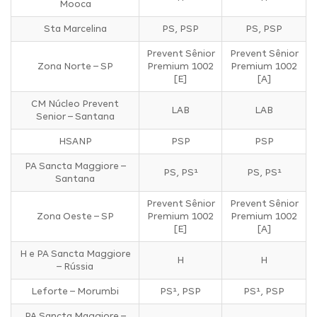
Mooca
Sta Marcelina
PS, PSP
PS, PSP
Prevent Sênior
Prevent Sênior
Zona Norte – SP
Premium 1002
Premium 1002
[E]
[A]
CM Núcleo Prevent
LAB
LAB
Senior – Santana
HSANP
PSP
PSP
PA Sancta Maggiore –
PS, PS¹
PS, PS¹
Santana
Prevent Sênior
Prevent Sênior
Zona Oeste – SP
Premium 1002
Premium 1002
[E]
[A]
H e PA Sancta Maggiore
H
H
– Rússia
Leforte – Morumbi
PS¹, PSP
PS¹, PSP
PA Sancta Maggiore –