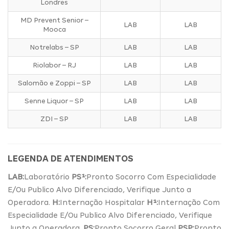
Londres
MD Prevent Senior –
LAB
LAB
Mooca
Notrelabs – SP
LAB
LAB
Riolabor – RJ
LAB
LAB
Salomão e Zoppi – SP
LAB
LAB
Senne Liquor – SP
LAB
LAB
ZDI – SP
LAB
LAB
LEGENDA DE ATENDIMENTOS
LAB:
Laboratório
PS¹:
Pronto Socorro Com Especialidade
E/Ou Publico Alvo Diferenciado, Verifique Junto a
Operadora.
H:
Internação Hospitalar
H¹:
Internação Com
Especialidade E/Ou Publico Alvo Diferenciado, Verifique
Junto a Operadora.
PS:
Pronto Socorro Geral
PSP:
Pronto