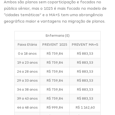
Ambos são planos sem coparticipação e focados no
público sênior, mas o 1025 é mais focado no modelo de
“cidades temáticas” e o MA+S tem uma abrangência
geográfica maior e vantagens na migração de planos.
Enfermaria (E)
Faixa Etária
PREVENT 1025
PREVENT MA+S
0 a 18 anos
R$ 759,84
R$ 883,53
19 a 23 anos
R$ 759,84
R$ 883,53
24 a 28 anos
R$ 759,84
R$ 883,53
29 a 33 anos
R$ 759,84
R$ 883,53
34 a 38 anos
R$ 759,84
R$ 883,53
39 a 43 anos
R$ 759,84
R$ 883,53
44 a 48 anos
R$ 999,84
R$ 1.162,60