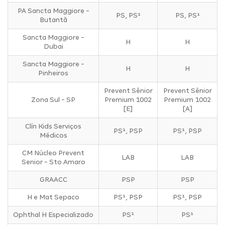
PA Sancta Maggiore -
PS, PS¹
PS, PS¹
Butantã
Sancta Maggiore -
H
H
Dubai
Sancta Maggiore -
H
H
Pinheiros
Prevent Sênior
Prevent Sênior
Zona Sul - SP
Premium 1002
Premium 1002
[E]
[A]
Clín Kids Serviços
PS¹, PSP
PS¹, PSP
Médicos
CM Núcleo Prevent
LAB
LAB
Senior - Sto Amaro
GRAACC
PSP
PSP
H e Mat Sepaco
PS¹, PSP
PS¹, PSP
Ophthal H Especializado
PS¹
PS¹