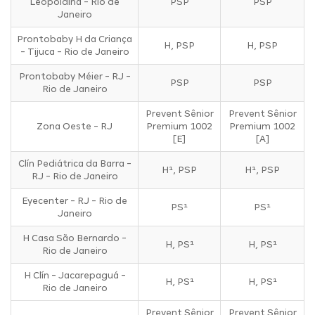
Leopoldina - Rio de
PSP
PSP
Janeiro
Prontobaby H da Criança
H, PSP
H, PSP
- Tijuca - Rio de Janeiro
Prontobaby Méier - RJ -
PSP
PSP
Rio de Janeiro
Prevent Sênior
Prevent Sênior
Zona Oeste - RJ
Premium 1002
Premium 1002
[E]
[A]
Clín Pediátrica da Barra -
H¹, PSP
H¹, PSP
RJ - Rio de Janeiro
Eyecenter - RJ - Rio de
PS¹
PS¹
Janeiro
H Casa São Bernardo -
H, PS¹
H, PS¹
Rio de Janeiro
H Clín - Jacarepaguá -
H, PS¹
H, PS¹
Rio de Janeiro
Prevent Sênior
Prevent Sênior