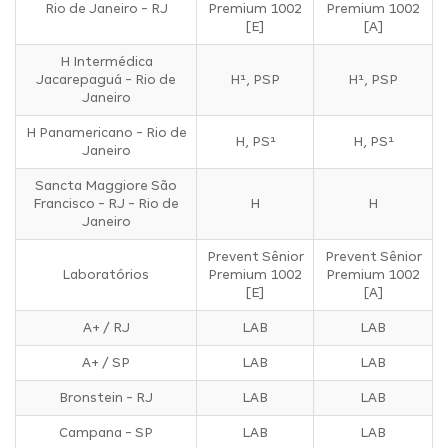
Rio de Janeiro - RJ
Premium 1002
Premium 1002
[E]
[A]
H Intermédica
Jacarepaguá - Rio de
H¹, PSP
H¹, PSP
Janeiro
H Panamericano - Rio de
H, PS¹
H, PS¹
Janeiro
Sancta Maggiore São
Francisco - RJ - Rio de
H
H
Janeiro
Prevent Sênior
Prevent Sênior
Laboratórios
Premium 1002
Premium 1002
[E]
[A]
A+ / RJ
LAB
LAB
A+ / SP
LAB
LAB
Bronstein - RJ
LAB
LAB
Campana - SP
LAB
LAB