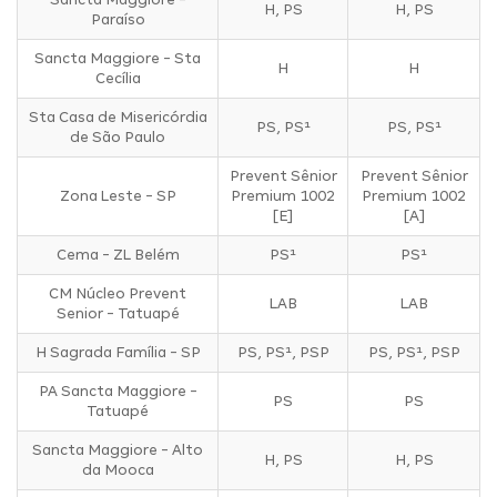
H, PS
H, PS
Paraíso
Sancta Maggiore - Sta
H
H
Cecília
Sta Casa de Misericórdia
PS, PS¹
PS, PS¹
de São Paulo
Prevent Sênior
Prevent Sênior
Zona Leste - SP
Premium 1002
Premium 1002
[E]
[A]
Cema - ZL Belém
PS¹
PS¹
CM Núcleo Prevent
LAB
LAB
Senior - Tatuapé
H Sagrada Família - SP
PS, PS¹, PSP
PS, PS¹, PSP
PA Sancta Maggiore -
PS
PS
Tatuapé
Sancta Maggiore - Alto
H, PS
H, PS
da Mooca