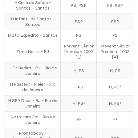
H Casa de Saúde -
PS, PSP
PS, PSP
Santos - Santos
H Infantil de Santos -
PSP
PSP
Santos
H Sto Expedito - Santos
PS
PS
Prevent Sênior
Prevent Sênior
Zona Norte - RJ
Premium 1002
Premium 1002
[E]
[A]
H Dr Badim - RJ - Rio de
H, PS
H, PS
Janeiro
H Pasteur - Méier - Rio
H, PS¹
H, PS¹
de Janeiro
H SFP Deus - RJ - Rio de
H, PS¹
H, PS¹
Janeiro
Notrecare Rio - Rio de
H¹
H¹
Janeiro
Prontobaby -