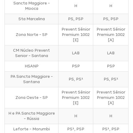
Sancta Maggiore -
H
H
Mooca
Sta Marcelina
PS, PSP
PS, PSP
Prevent Sênior
Prevent Sênior
Zona Norte - SP
Premium 1002
Premium 1002
[E]
[A]
CM Núcleo Prevent
LAB
LAB
Senior - Santana
HSANP
PSP
PSP
PA Sancta Maggiore -
PS, PS¹
PS, PS¹
Santana
Prevent Sênior
Prevent Sênior
Zona Oeste - SP
Premium 1002
Premium 1002
[E]
[A]
H e PA Sancta Maggiore
H
H
- Rússia
Leforte - Morumbi
PS¹, PSP
PS¹, PSP