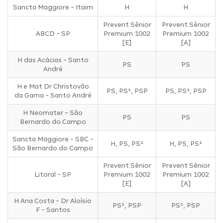
Sancta Maggiore - Itaim
H
H
Prevent Sênior
Prevent Sênior
ABCD - SP
Premium 1002
Premium 1002
[E]
[A]
H das Acácias - Santo
PS
PS
André
H e Mat Dr Christovão
PS, PS¹, PSP
PS, PS¹, PSP
da Gama - Santo André
H Neomater - São
PS
PS
Bernardo do Campo
Sancta Maggiore - SBC -
H, PS, PS¹
H, PS, PS¹
São Bernardo do Campo
Prevent Sênior
Prevent Sênior
Litoral - SP
Premium 1002
Premium 1002
[E]
[A]
H Ana Costa - Dr Aloísio
PS¹, PSP
PS¹, PSP
F - Santos