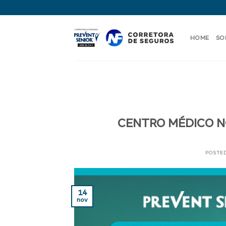
Skip
to
content
HOME
SO
CENTRO MÉDICO N
POSTE
14
nov