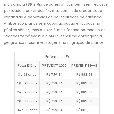
mais ampla (SP e Rio de Janeiro), também sem reajuste
por idade a partir dos 44, mas com rede credenciada
expandida e benefícios de portabilidade de carência.
Ambos são planos sem coparticipação e focados no
público sênior, mas o 1025 é mais focado no modelo de
“cidades temáticas” e o MA+S tem uma abrangência
geográfica maior e vantagens na migração de planos.
Enfermaria (E)
Faixa Etária
PREVENT 1025
PREVENT MA+S
0 a 18 anos
R$ 759,84
R$ 883,53
19 a 23 anos
R$ 759,84
R$ 883,53
24 a 28 anos
R$ 759,84
R$ 883,53
29 a 33 anos
R$ 759,84
R$ 883,53
34 a 38 anos
R$ 759,84
R$ 883,53