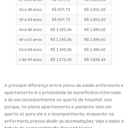
34 a 38 anos
R$ 907,73
R$ 1.055,50
39 a 43 anos
R$ 907,73
R$ 1.055,50
44 a 48 anos
R$ 1.195,06
R$ 1.389,60
49 a 53 anos
R$ 1.195,06
R$ 1.389,60
54 a 58 anos
R$ 1.195,06
R$ 1.389,60
+ de 59 anos
R$ 1.572,45
R$ 1.828,43
A principal diferença entre plano de saúde enfermaria e
apartamento é a privacidade do beneficiário internado
e do seu acompanhante no
quarto de hospital
. Isso
porque, no plano apartamento o paciente tem um
quarto só para ele e o acompanhante, enquanto na
enfermaria precisa dividir as acomodações. Veja a baixo a