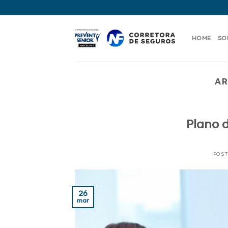
Skip
to
content
HOME
SO
AR
Plano 
POS
26
mar