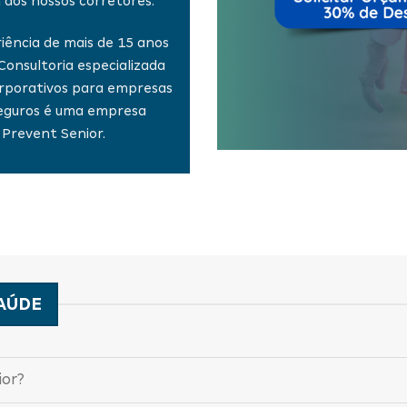
 dos nossos corretores.
iência de mais de 15 anos
onsultoria especializada
orporativos para empresas
 Seguros é uma empresa
 Prevent Senior.
AÚDE
ior?