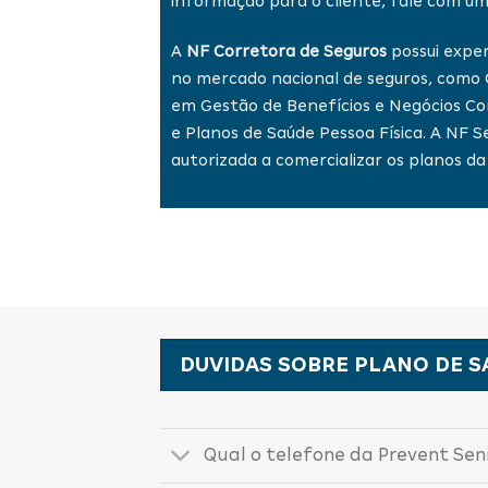
informação para o cliente, fale com um
A
NF Corretora de Seguros
possui exper
no mercado nacional de seguros, como C
em Gestão de Benefícios e Negócios C
e Planos de Saúde Pessoa Física. A NF
autorizada a comercializar os planos da
DUVIDAS SOBRE PLANO DE S
Qual o telefone da Prevent Sen