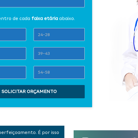
entro de cada 
faixa etária 
abaixo.
SOLICITAR ORÇAMENTO
erfeiçoamento. É por isso