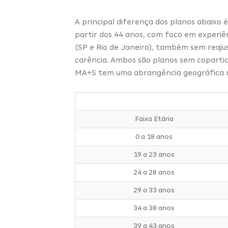
A principal diferença dos planos abaixo 
partir dos 44 anos, com foco em experiê
(SP e Rio de Janeiro), também sem reaju
carência. Ambos são planos sem copartic
MA+S tem uma abrangência geográfica m
Faixa Etária
0 a 18 anos
19 a 23 anos
24 a 28 anos
29 a 33 anos
34 a 38 anos
39 a 43 anos